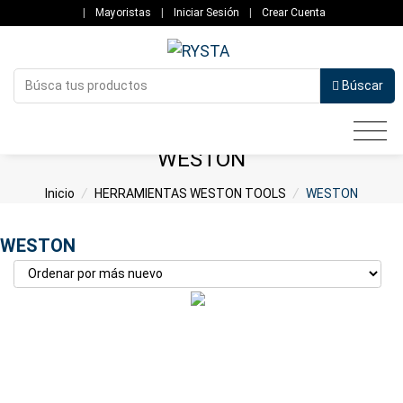
|
Mayoristas
|
Iniciar Sesión
|
Crear Cuenta
Búscar
WESTON
Inicio
/
HERRAMIENTAS WESTON TOOLS
/
WESTON
WESTON