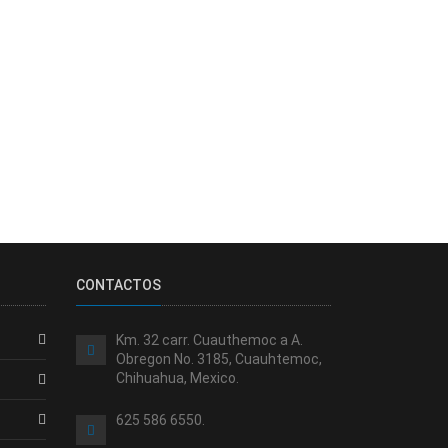
CONTACTOS
Km. 32 carr. Cuauthemoc a A.
Obregon No. 3185, Cuauhtemoc,
Chihuahua, Mexico.
625 586 6550.