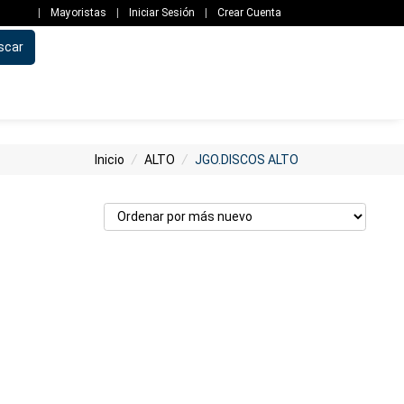
|
Mayoristas
|
Iniciar Sesión
|
Crear Cuenta
scar
Inicio
/
ALTO
/
JGO.DISCOS ALTO