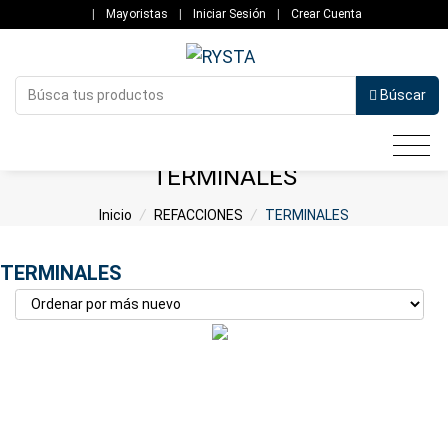
|
Mayoristas
|
Iniciar Sesión
|
Crear Cuenta
Búscar
TERMINALES
Inicio
/
REFACCIONES
/
TERMINALES
TERMINALES